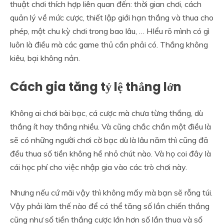
thuật chơi thích hợp liên quan đến: thời gian chơi, cách
quản lý về mức cược, thiết lập giới hạn thắng và thua cho
phép, một chu kỳ chơi trong bao lâu, … HIểu rõ mình có gì
luôn là điều mà các game thủ cần phải có. Thắng không
kiêu, bại không nản.
Cách gia tăng tỷ lệ thắng lớn
Không ai chơi bài bạc, cá cược mà chưa từng thắng, dù
thắng ít hay thắng nhiều. Và cũng chắc chắn một điều là
sẽ có những người chơi cờ bạc dù là lâu năm thì cũng đã
đều thua số tiền không hề nhỏ chút nào. Và họ coi đây là
cái học phí cho việc nhập gia vào các trò chơi này.
Nhưng nếu cứ mãi vậy thì không mấy mà bạn sẽ rỗng túi.
Vậy phải làm thế nào để có thể tăng số lần chiến thắng
cũng như số tiền thắng cược lớn hơn số lần thua và số