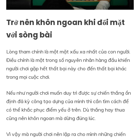
Trở nên khôn ngoan khi đối mặt
với sòng bài
Lòng tham chính là một mặt xấu xa nhất của con người.
Điều chính là một trong số nguyên nhân hàng đầu khiến
người chơi gặp hết thất bại này cho đến thất bại khác
trong mọi cuộc chơi.
Nếu như người chơi muốn duy trì được sự chiến thắng ổn
định đã kỳ công tạo dựng của mình thì cần tìm cách để
có thể khắc phục điểm yếu ở trên. Dù thắng hay thua
cũng nên khôn ngoan mà dừng đúng lúc.
Vì vậy mà người chơi nên lập ra cho mình những chiến