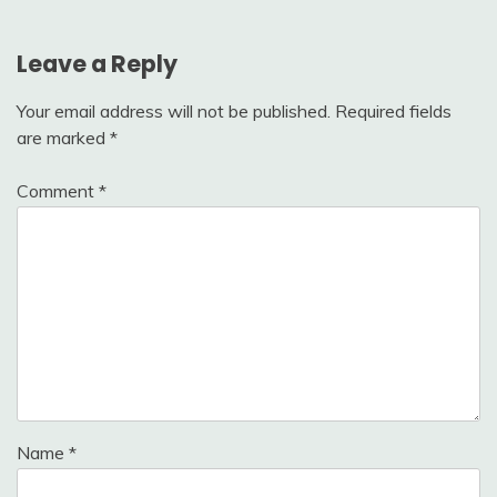
Leave a Reply
Your email address will not be published.
Required fields
are marked
*
Comment
*
Name
*