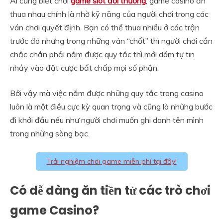
Ai cũng biết chơi
game slot đổi thưởng
, game casino ăn
thua nhau chính là nhờ kỹ năng của người chơi trong các
ván chơi quyết định. Bạn có thể thua nhiều ở các trận
trước đó nhưng trong những ván “chốt” thì người chơi cần
chắc chắn phải nắm được quy tắc thì mới dám tự tin
nhảy vào đặt cược bất chấp mọi số phận.
Bởi vậy mà việc nắm được những quy tắc trong casino
luôn là một điều cực kỳ quan trọng và cũng là những bước
đi khởi đầu nếu như người chơi muốn ghi danh tên mình
trong những sòng bạc.
Trải nghiệm chơi game miễn phí tại đây!
Có dễ dàng ăn tiền từ các trò chơi
game Casino?