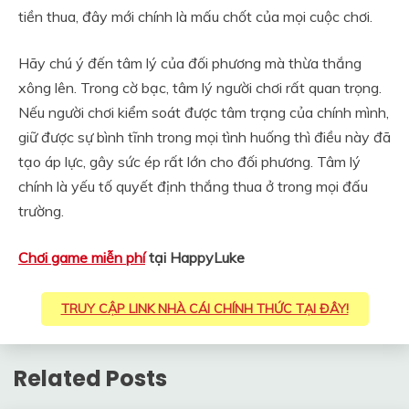
tiền thua, đây mới chính là mấu chốt của mọi cuộc chơi.
Hãy chú ý đến tâm lý của đối phương mà thừa thắng
xông lên. Trong cờ bạc, tâm lý người chơi rất quan trọng.
Nếu người chơi kiểm soát được tâm trạng của chính mình,
giữ được sự bình tĩnh trong mọi tình huống thì điều này đã
tạo áp lực, gây sức ép rất lớn cho đối phương. Tâm lý
chính là yếu tố quyết định thắng thua ở trong mọi đấu
trường.
Chơi game miễn phí
tại HappyLuke
TRUY CẬP LINK NHÀ CÁI CHÍNH THỨC TẠI ĐÂY!
Related Posts