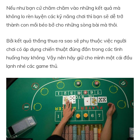
Nếu như bạn cứ chăm chăm vào những kết quả mà
không lo rèn luyện các kỹ năng chơi thì bạn sẽ dễ trở
thành con mồi béo bở cho những sòng bài mà thôi.
Bởi kết quả thắng thua ra sao sẽ phụ thuộc việc người
chơi có áp dụng chiến thuật đúng đắn trong các tình
huống hay không. Vậy nên hãy giữ cho mình một cái đầu
lạnh nhé các game thủ.