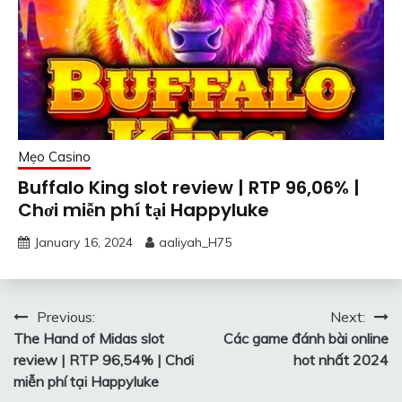
Mẹo Casino
Buffalo King slot review | RTP 96,06% |
Chơi miễn phí tại Happyluke
January 16, 2024
aaliyah_H75
Post
Previous:
Next:
The Hand of Midas slot
Các game đánh bài online
navigation
review | RTP 96,54% | Chơi
hot nhất 2024
miễn phí tại Happyluke