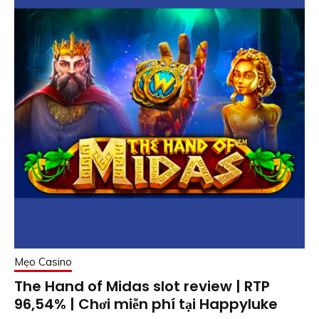
Mẹo Casino
The Hand of Midas slot review | RTP
96,54% | Chơi miễn phí tại Happyluke