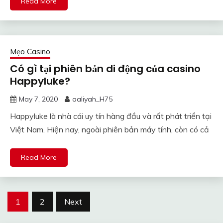
Read More
Mẹo Casino
Có gì tại phiên bản di động của casino
Happyluke?
May 7, 2020
aaliyah_H75
Happyluke là nhà cái uy tín hàng đầu và rất phát triển tại
Việt Nam. Hiện nay, ngoài phiên bản máy tính, còn có cả
Read More
Posts
1
2
Next
pagination