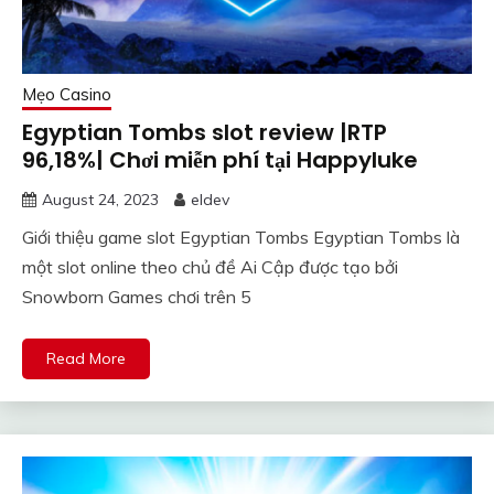
Mẹo Casino
Egyptian Tombs slot review |RTP
96,18%| Chơi miễn phí tại Happyluke
August 24, 2023
eldev
Giới thiệu game slot Egyptian Tombs Egyptian Tombs là
một slot online theo chủ đề Ai Cập được tạo bởi
Snowborn Games chơi trên 5
Read More