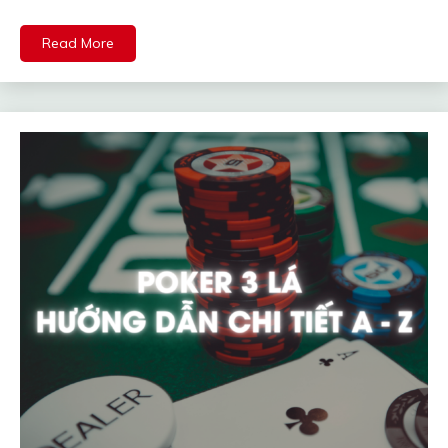
Read More