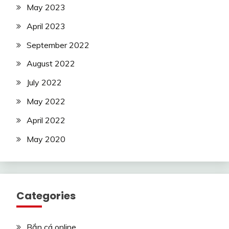
May 2023
April 2023
September 2022
August 2022
July 2022
May 2022
April 2022
May 2020
Categories
Bắn cá online