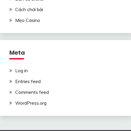
Cách chơi bài
Mẹo Casino
Meta
Log in
Entries feed
Comments feed
WordPress.org