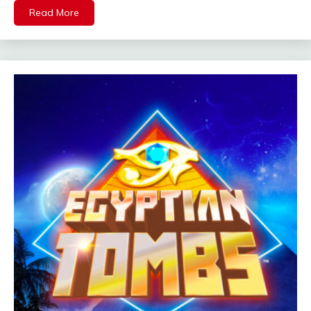
Read More