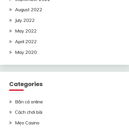
August 2022
July 2022
May 2022
April 2022
May 2020
Categories
Bắn cá online
Cách chơi bài
Mẹo Casino