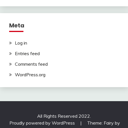
Meta
Log in
Entries feed
Comments feed
WordPress.org
All Rights Reserved 2022.
Proudly powered by WordPress
|
Theme: Fairy by