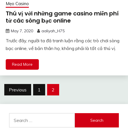
Mẹo Casino
Thú vị với những game casino miễn phí
từ các sòng bạc online
May 7, 2020
aaliyah_H75
Trước đây, người ta đã tranh luận rằng các trò chơi sòng
bạc online, về bản thân họ, không phải là tất cả thú vị.
Read More
Posts
Previous
1
2
pagination
Search
for: