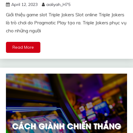
April 12, 2023
aaliyah_H75
Giới thiệu game slot Triple Jokers Slot online Triple Jokers
là trò chơi do Pragmatic Play tạo ra. Triple Jokers phục vụ
cho những người
Read More