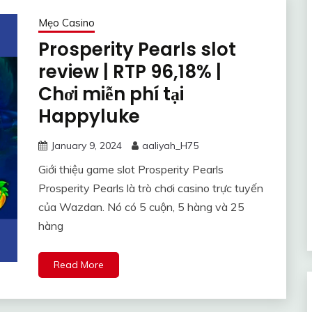
Mẹo Casino
Prosperity Pearls slot
review | RTP 96,18% |
Chơi miễn phí tại
Happyluke
January 9, 2024
aaliyah_H75
Giới thiệu game slot Prosperity Pearls
Prosperity Pearls là trò chơi casino trực tuyến
của Wazdan. Nó có 5 cuộn, 5 hàng và 25
hàng
Read More