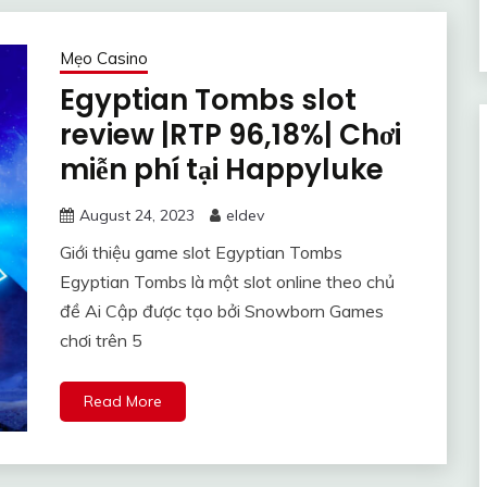
Mẹo Casino
Egyptian Tombs slot
review |RTP 96,18%| Chơi
miễn phí tại Happyluke
August 24, 2023
eldev
Giới thiệu game slot Egyptian Tombs
Egyptian Tombs là một slot online theo chủ
đề Ai Cập được tạo bởi Snowborn Games
chơi trên 5
Read More