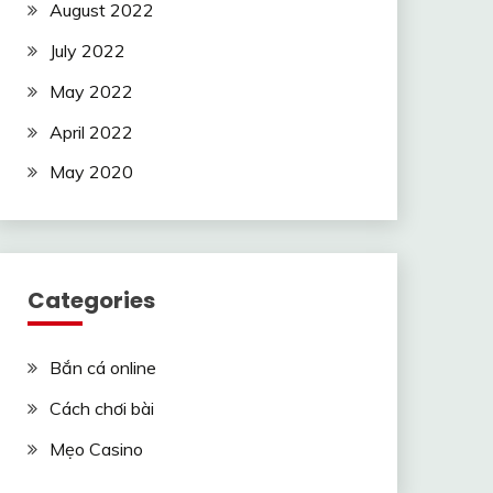
August 2022
July 2022
May 2022
April 2022
May 2020
Categories
Bắn cá online
Cách chơi bài
Mẹo Casino