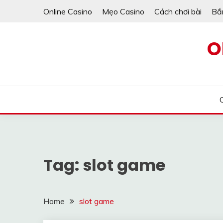
Skip
Online Casino
Mẹo Casino
Cách chơi bài
Bắn
to
content
O
Tag:
slot game
Home
slot game