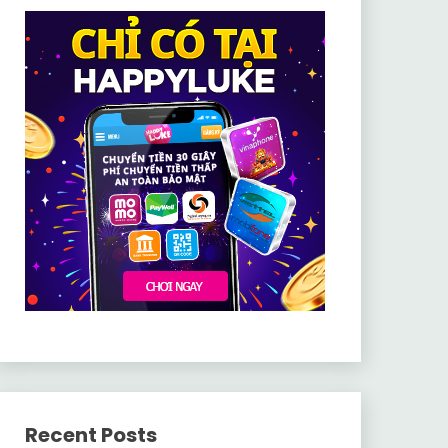
Recent Posts