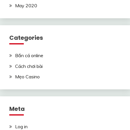
May 2020
Categories
Bắn cá online
Cách chơi bài
Mẹo Casino
Meta
Log in